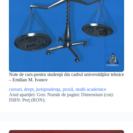
Note de curs-pentru studenţii din cadrul universităţilor tehnice
– Emilian M. Ivanov
cursuri
, 
drept
, 
jurisprudenţa
, 
proză
, 
studii academice
Anul apariției: Gen: Număr de pagini: Dimensiuni (cm):
ISBN: Preţ (RON):