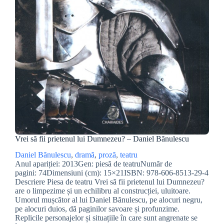
Vrei să fii prietenul lui Dumnezeu? – Daniel Bănulescu
Daniel Bănulescu
, 
dramă
, 
proză
, 
teatru
Anul apariției: 2013Gen: piesă de teatruNumăr de
pagini: 74Dimensiuni (cm): 15×21ISBN: 978-606-8513-29-4
Descriere Piesa de teatru Vrei să fii prietenul lui Dumnezeu?
are o limpezime și un echilibru al construcției, uluitoare.
Umorul mușcător al lui Daniel Bănulescu, pe alocuri negru,
pe alocuri duios, dă paginilor savoare și profunzime.
Replicile personajelor și situațiile în care sunt angrenate se