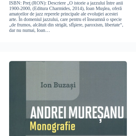
ISBN: Preţ (RON): Descriere „O istorie a jazzului între anii
1900-2000, (Editura Charmides, 2014), Ioan Muşlea, oferă
amatorilor de jazz reperele principale ale evoluţiei acestei
arte. În domeniul jazzului, care pentru el înseamnă o specie
„de frumos, alcătuit din strigăt, sfîşiere, paroxism, libertate“,
dar nu numai, Ioan…