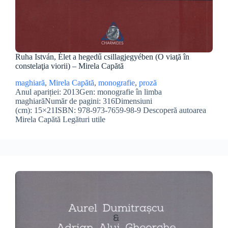
Ruha István, Élet a hegedű csillagjegyében (O viaţă în
constelaţia viorii) – Mirela Capătă
maghiară
, 
Mirela Capătă
, 
monografie
, 
proză
Anul apariției: 2013Gen: monografie în limba
maghiarăNumăr de pagini: 316Dimensiuni
(cm): 15×21ISBN: 978-973-7659-98-9 Descoperă autoarea
Mirela Capătă Legături utile