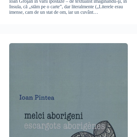
Ioan Groşan în varii ipostaze – de textualist imaginându-şi, în
Insula, că „stăm pe o carte”, dar literalmente („Literele erau
imense, cam de un stat de om, iar un cuvânt…