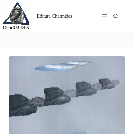
Sari
la
conținut
Editura Charmides