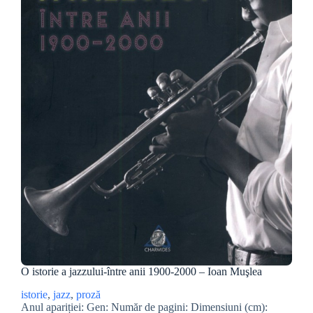
O istorie a jazzului-între anii 1900-2000 – Ioan Muşlea
istorie
, 
jazz
, 
proză
Anul apariției: Gen: Număr de pagini: Dimensiuni (cm):