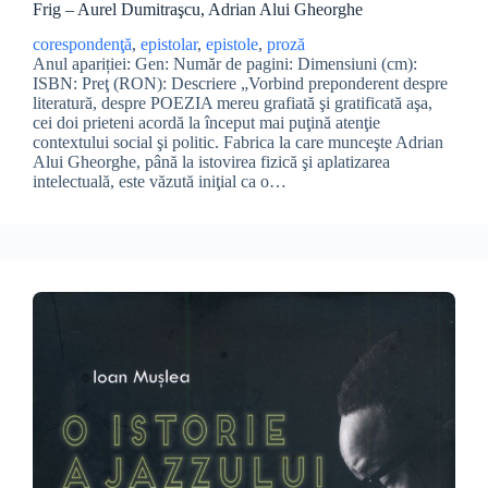
Frig – Aurel Dumitraşcu, Adrian Alui Gheorghe
corespondenţă
, 
epistolar
, 
epistole
, 
proză
Anul apariției: Gen: Număr de pagini: Dimensiuni (cm):
ISBN: Preţ (RON): Descriere „Vorbind preponderent despre
literatură, despre POEZIA mereu grafiată şi gratificată aşa,
cei doi prieteni acordă la început mai puţină atenţie
contextului social şi politic. Fabrica la care munceşte Adrian
Alui Gheorghe, până la istovirea fizică şi aplatizarea
intelectuală, este văzută iniţial ca o…