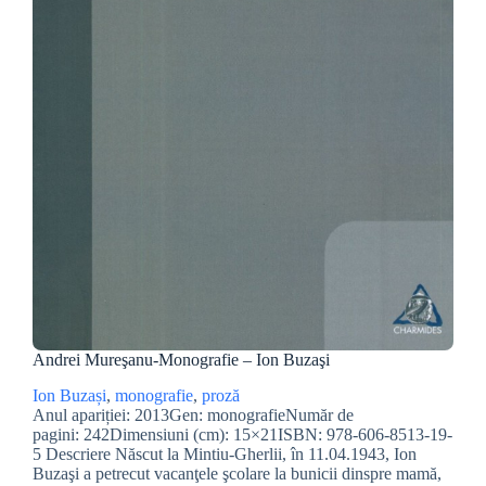
Andrei Mureşanu-Monografie – Ion Buzaşi
Ion Buzași
, 
monografie
, 
proză
Anul apariției: 2013Gen: monografieNumăr de
pagini: 242Dimensiuni (cm): 15×21ISBN: 978-606-8513-19-
5 Descriere Născut la Mintiu-Gherlii, în 11.04.1943, Ion
Buzaşi a petrecut vacanţele şcolare la bunicii dinspre mamă,