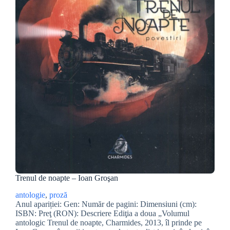
Trenul de noapte – Ioan Groşan
antologie
, 
proză
Anul apariției: Gen: Număr de pagini: Dimensiuni (cm):
ISBN: Preţ (RON): Descriere Ediţia a doua „Volumul
antologic Trenul de noapte, Charmides, 2013, îl prinde pe