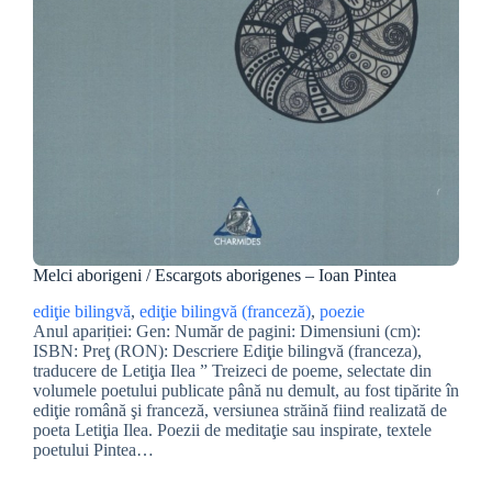
Melci aborigeni / Escargots aborigenes – Ioan Pintea
ediţie bilingvă
, 
ediţie bilingvă (franceză)
, 
poezie
Anul apariției: Gen: Număr de pagini: Dimensiuni (cm):
ISBN: Preţ (RON): Descriere Ediţie bilingvă (franceza),
traducere de Letiţia Ilea ” Treizeci de poeme, selectate din
volumele poetului publicate până nu demult, au fost tipărite în
ediţie română şi franceză, versiunea străină fiind realizată de
poeta Letiţia Ilea. Poezii de meditaţie sau inspirate, textele
poetului Pintea…