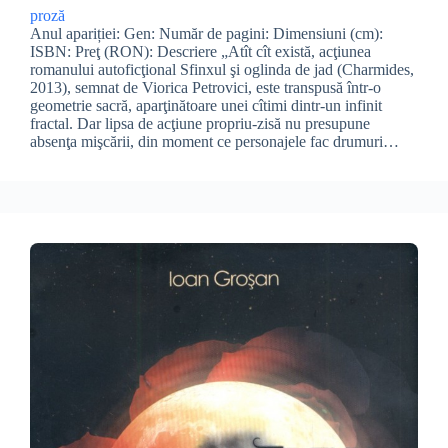
proză
Anul apariției: Gen: Număr de pagini: Dimensiuni (cm):
ISBN: Preţ (RON): Descriere „Atît cît există, acţiunea
romanului autoficţional Sfinxul şi oglinda de jad (Charmides,
2013), semnat de Viorica Petrovici, este transpusă într-o
geometrie sacră, aparţinătoare unei cîtimi dintr-un infinit
fractal. Dar lipsa de acţiune propriu-zisă nu presupune
absenţa mişcării, din moment ce personajele fac drumuri…