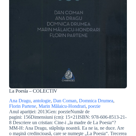
La Poesía – COLECTIV
Ana Dragu
, 
antologie
, 
Dan Coman
, 
Domnica Drumea
, 
Florin Partene
, 
Marin Mălaicu-Hondrari
, 
poezie
Anul apariției: 2013Gen: poezieNumăr de
pagini: 156Dimensiuni (cm): 15×21ISBN: 978-606-8513-21-
8 Descriere un cristian: Cine-i „la madre de La Poesia“?
MM-H: Ana Dragu, stăpîniţa noastră. Ea ne ia, ne duce. Are
o maşină credincioasă, care se numeşte „La Poesia“. Trecerea