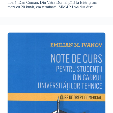
liberă. Dan Coman: Din Vatra Dornei pînă la Bistriţa am
mers cu 20 km/h, era terminată. MM-H: I s-a dus discul…