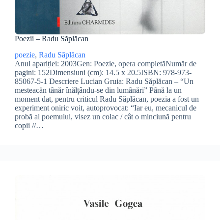
Poezii – Radu Săplăcan
poezie
, 
Radu Săplăcan
Anul apariției: 2003Gen: Poezie, opera completăNumăr de
pagini: 152Dimensiuni (cm): 14.5 x 20.5ISBN: 978-973-
85067-5-1 Descriere Lucian Gruia: Radu Săplăcan – “Un
mesteacăn tânăr înălțându-se din lumânări” Până la un
moment dat, pentru criticul Radu Săplăcan, poezia a fost un
experiment oniric voit, autoprovocat: “Iar eu, mecanicul de
probă al poemului, visez un colac / cât o minciună pentru
copii //…