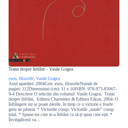
Tratat despre înfrânt – Vasile Gogea
eseu
, 
filozofie
, 
Vasile Gogea
Anul apariției: 2004Gen: eseu, filozofieNumăr de
pagini: 112Dimensiuni (cm): 11 x 16ISBN: 978-973-85067-
9-4 Descriere O selecție din volumul Vasile Gogea, Tratat
despre înfrânt, Editura Charmides & Editura Eikon, 2004: O
înfrângere nu se poate pierde, în timp ce o victorie e foarte
greu de păstrat. * Victoriile corup. Victoriile „totale” corup
total. * Spune-mi cine te-a înfrânt ca să-ți spun cine ești. *
Învingătorul va…