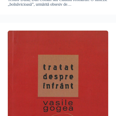
„bolnăvicioasă”, urmărită obsesiv de…