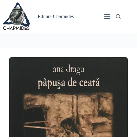
Sari
la
conținut
Editura Charmides