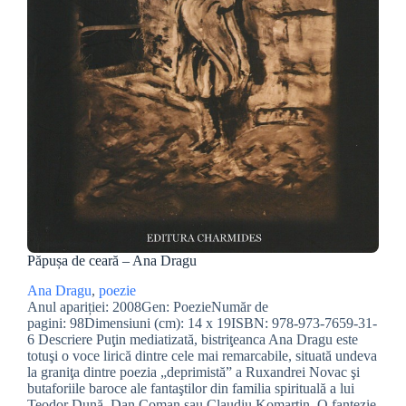
Păpușa de ceară – Ana Dragu
Ana Dragu
, 
poezie
Anul apariției: 2008Gen: PoezieNumăr de
pagini: 98Dimensiuni (cm): 14 x 19ISBN: 978-973-7659-31-
6 Descriere Puţin mediatizată, bistriţeanca Ana Dragu este
totuşi o voce lirică dintre cele mai remarcabile, situată undeva
la graniţa dintre poezia „deprimistă” a Ruxandrei Novac şi
butaforiile baroce ale fantaştilor din familia spirituală a lui
Teodor Dună, Dan Coman sau Claudiu Komartin. O fantezie