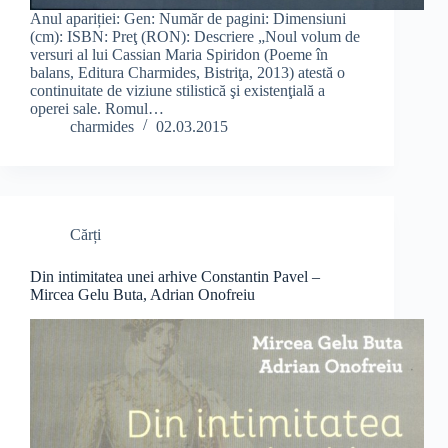
Anul apariției: Gen: Număr de pagini: Dimensiuni
(cm): ISBN: Preţ (RON): Descriere „Noul volum de
versuri al lui Cassian Maria Spiridon (Poeme în
balans, Editura Charmides, Bistriţa, 2013) atestă o
continuitate de viziune stilistică şi existenţială a
operei sale. Romul…
charmides
02.03.2015
Cărți
Din intimitatea unei arhive Constantin Pavel –
Mircea Gelu Buta, Adrian Onofreiu