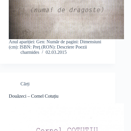
Anul apariției: Gen: Număr de pagini: Dimensiuni
(cm): ISBN: Preţ (RON): Descriere Poezii
charmides
02.03.2015
Cărți
Douăzeci – Cornel Cotuțiu