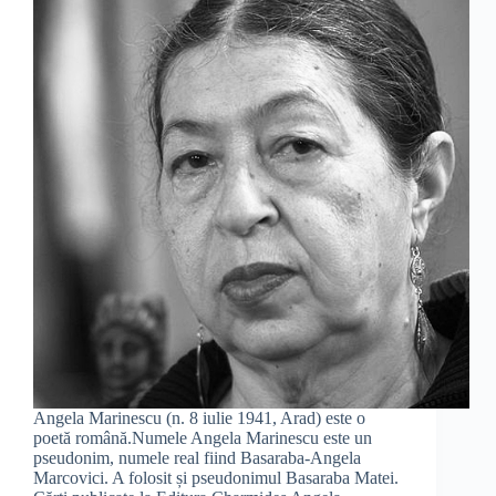
Angela Marinescu (n. 8 iulie 1941, Arad) este o
poetă română.Numele Angela Marinescu este un
pseudonim, numele real fiind Basaraba-Angela
Marcovici. A folosit și pseudonimul Basaraba Matei.