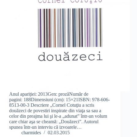
Anul apariției: 2013Gen: prozăNumăr de
pagini: 188Dimensiuni (cm): 15×21ISBN: 978-606-
8513-00-3 Descriere „Cornel Cotuţiu a scris
douăzeci de povestiri inspirate din viaţa sa sau a
celor din preajma lui şi le-a „adunat” într-un volum
care chiar aşa se cheamă: „Douăzeci”. Autorul
spunea într-un interviu că izvoarele…
charmides
02.03.2015