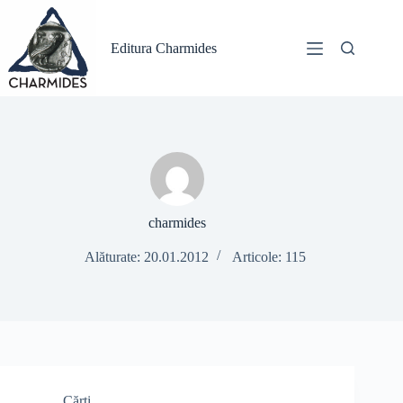
Sari
la
conținut
Editura Charmides
charmides
Alăturate: 20.01.2012
Articole: 115
Cărți