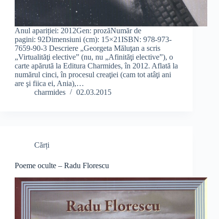
Anul apariției: 2012Gen: prozăNumăr de
pagini: 92Dimensiuni (cm): 15×21ISBN: 978-973-
7659-90-3 Descriere „Georgeta Măluţan a scris
„Virtualităţi elective” (nu, nu „Afinităţi elective”), o
carte apărută la Editura Charmides, în 2012. Aflată la
numărul cinci, în procesul creaţiei (cam tot atâţi ani
are şi fiica ei, Ania),…
charmides
02.03.2015
Cărți
Poeme oculte – Radu Florescu