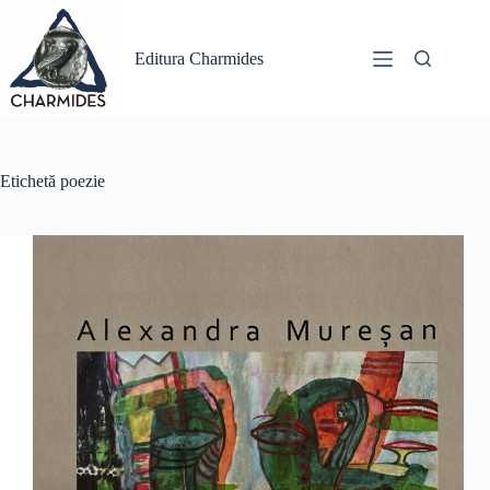
Sari
la
conținut
Editura Charmides
Etichetă
poezie