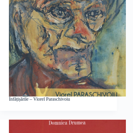
Înfățișările – Viorel Paraschivoiu