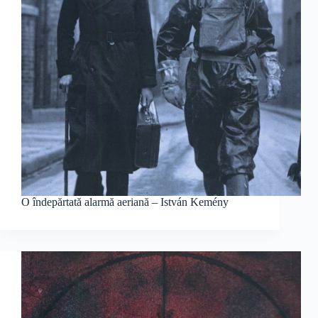
O îndepărtată alarmă aeriană – István Kemény