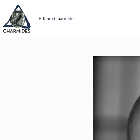
Sari
la
conținut
Editura Charmides