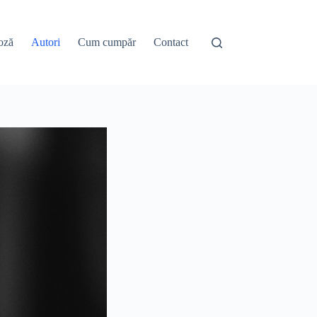
oză
Autori
Cum cumpăr
Contact