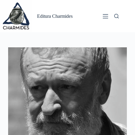
Sari
la
conținut
Editura Charmides