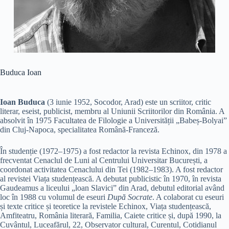
Buduca Ioan
Ioan Buduca
(3 iunie 1952, Socodor, Arad) este un scriitor, critic
literar, eseist, publicist, membru al Uniunii Scriitorilor din România. A
absolvit în 1975 Facultatea de Filologie a Universității „Babeș-Bolyai”
din Cluj-Napoca, specialitatea Română-Franceză.
În studenție (1972–1975) a fost redactor la revista Echinox, din 1978 a
frecventat Cenaclul de Luni al Centrului Universitar București, a
coordonat activitatea Cenaclului din Tei (1982–1983). A fost redactor
al revistei Viața studențească. A debutat publicistic în 1970, în revista
Gaudeamus a liceului „loan Slavici” din Arad, debutul editorial având
loc în 1988 cu volumul de eseuri
După Socrate
. A colaborat cu eseuri
și texte critice și teoretice la revistele Echinox, Viața studențească,
Amfiteatru, România literară, Familia, Caiete critice și, după 1990, la
Cuvântul, Luceafărul, 22, Observator cultural, Curentul, Cotidianul