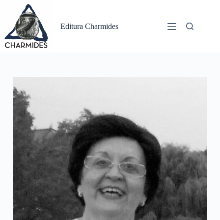
Sari
la
conținut
Editura Charmides