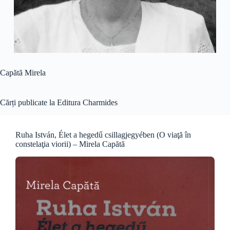
Capătă Mirela
Cărți publicate la Editura Charmides
Ruha István, Élet a hegedű csillagjegyében (O viaţă în
constelaţia viorii) – Mirela Capătă