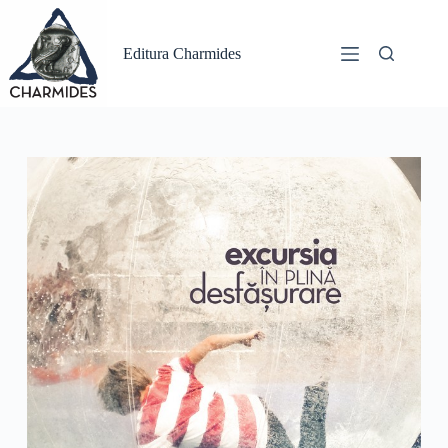
Sari
la
conținut
Editura Charmides