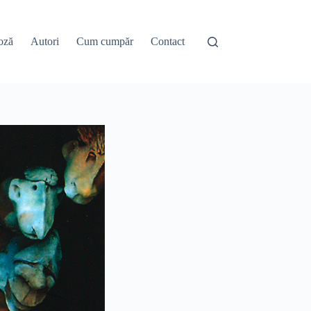
oză
Autori
Cum cumpăr
Contact