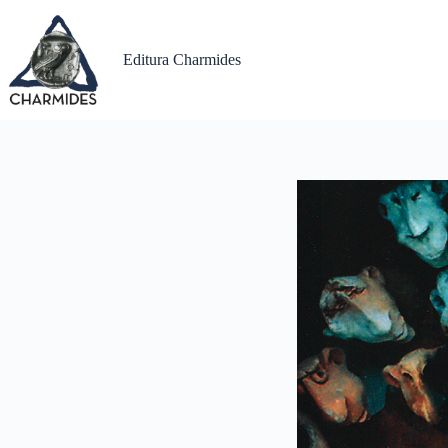
Sari
la
conținut
Editura Charmides