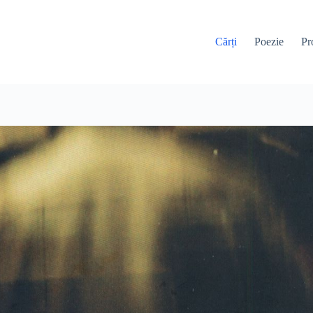
Cărți
Poezie
Pr