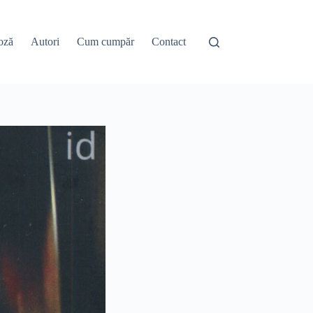
oză
Autori
Cum cumpăr
Contact