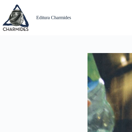
Sari
la
conținut
Editura Charmides