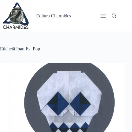
Sari
la
conținut
Editura Charmides
Etichetă
Ioan Es. Pop