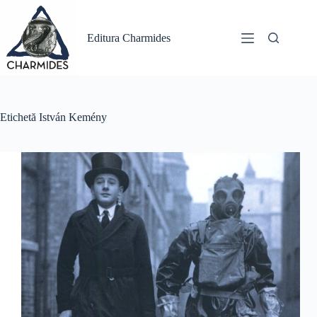
Sari
la
conținut
Editura Charmides
Etichetă
István Kemény