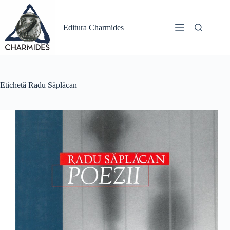
Sari
la
conținut
Editura Charmides
Etichetă
Radu Săplăcan