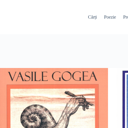
Cărți
Poezie
Pr