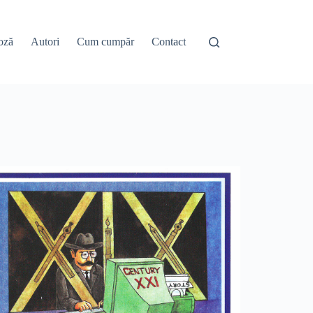
oză
Autori
Cum cumpăr
Contact