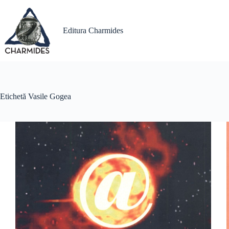
Sari
la
conținut
Editura Charmides
Etichetă
Vasile Gogea