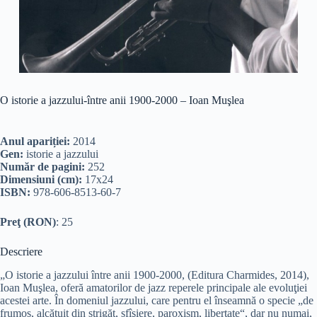
O istorie a jazzului-între anii 1900-2000 – Ioan Muşlea
Anul apariției:
2014
Gen:
istorie a jazzului
Număr de pagini:
252
Dimensiuni (cm):
17x24
ISBN:
978-606-8513-60-7
Preţ (RON)
: 25
Descriere
„O istorie a jazzului între anii 1900-2000, (Editura Charmides, 2014),
Ioan Muşlea, oferă amatorilor de jazz reperele principale ale evoluţiei
acestei arte. În domeniul jazzului, care pentru el înseamnă o specie „de
frumos, alcătuit din strigăt, sfîşiere, paroxism, libertate“, dar nu numai,