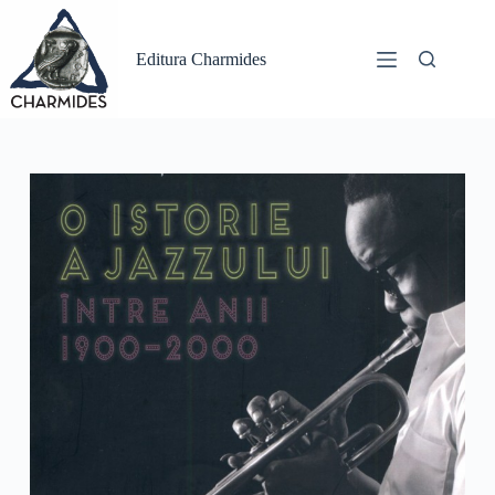
Sari
la
conținut
Editura Charmides