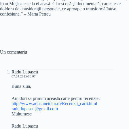
Ioan Muşlea este la el acasă. Clar scrisă şi documentată, cartea este
doldora de consideraţii personale, ce aproape o transformă într-o
confesiune.” – Marta Petreu
Un comentariu
Radu Lupascu
07.04.2015/08:07
Buna ziua,
Am dori sa primim aceasta carte pentru recenzie:
http://www.artasunetelor.ro/Recenzii_carti.html
radu.lupascu@gmail.com
Multumesc
Radu Lupascu