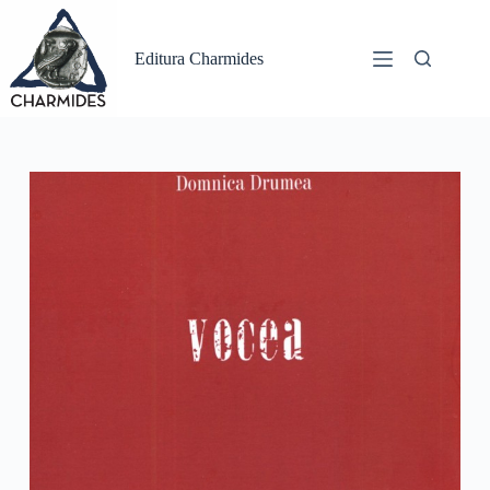
Sari
la
conținut
Editura Charmides