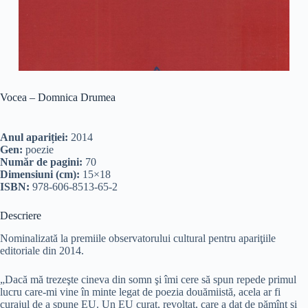
Vocea – Domnica Drumea
Anul apariției:
2014
Gen:
poezie
Număr de pagini:
70
Dimensiuni (cm):
15×18
ISBN:
978-606-8513-65-2
Descriere
Nominalizată la premiile observatorului cultural pentru apariţiile
editoriale din 2014.
„Dacă mă trezeşte cineva din somn şi îmi cere să spun repede primul
lucru care-mi vine în minte legat de poezia douămiistă, acela ar fi
curajul de a spune EU. Un EU curat, revoltat, care a dat de pămînt şi