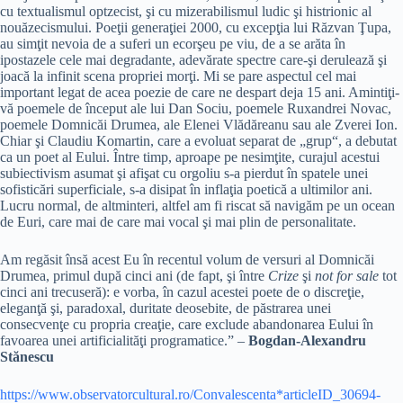
cu textualismul optzecist, şi cu mizerabilismul ludic şi histrionic al
nouăzecismului. Poeţii generaţiei 2000, cu excepţia lui Răzvan Ţupa,
au simţit nevoia de a suferi un ecorşeu pe viu, de a se arăta în
ipostazele cele mai degradante, adevărate spectre care-şi derulează şi
joacă la infinit scena propriei morţi. Mi se pare aspectul cel mai
important legat de acea poezie de care ne despart deja 15 ani. Amintiţi-
vă poemele de început ale lui Dan Sociu, poemele Ruxandrei Novac,
poemele Domnicăi Drumea, ale Elenei Vlădăreanu sau ale Zverei Ion.
Chiar şi Claudiu Komartin, care a evoluat separat de „grup“, a debutat
ca un poet al Eului. Între timp, aproape pe nesimţite, curajul acestui
subiectivism asumat şi afişat cu orgoliu s-a pierdut în spatele unei
sofisticări superficiale, s-a disipat în inflaţia poetică a ultimilor ani.
Lucru normal, de altminteri, altfel am fi riscat să navigăm pe un ocean
de Euri, care mai de care mai vocal şi mai plin de personalitate.
Am regăsit însă acest Eu în recentul volum de versuri al Domnicăi
Drumea, primul după cinci ani (de fapt, şi între
Crize
şi
not for sale
tot
cinci ani trecuseră): e vorba, în cazul acestei poete de o discreţie,
eleganţă şi, paradoxal, duritate deosebite, de păstrarea unei
consecvenţe cu propria creaţie, care exclude abandonarea Eului în
favoarea unei artificialităţi programatice.” –
Bogdan-Alexandru
Stănescu
https://www.observatorcultural.ro/Convalescenta*articleID_30694-